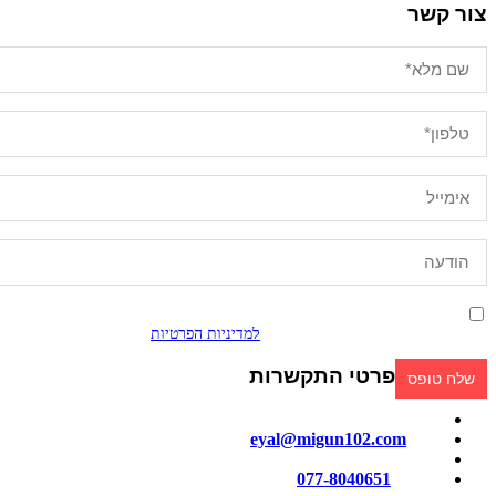
צור קשר
אני מאשר/ת קבלת פניות ומידע שיווקי בכל אמצעי דיוור. ידוע לי שאוכל
לבטל בכל עת, והשימוש בפרטיי כפוף
למדיניות הפרטיות
.
פרטי התקשרות
מייל:
eyal@migun102.com
טלפון:
077-8040651