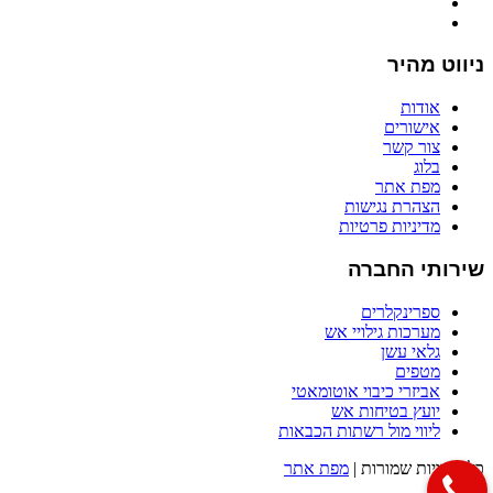
כתובתנו: הכישור 51, חולון
ניווט מהיר
אודות
אישורים
צור קשר
בלוג
מפת אתר
הצהרת נגישות
מדיניות פרטיות
שירותי החברה
ספרינקלרים
מערכות גילויי אש
גלאי עשן
מטפים
אביזרי כיבוי אוטומאטי
יועץ בטיחות אש
ליווי מול רשתות הכבאות
כל הזכויות שמורות |
מפת אתר