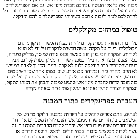
מבנה, את כל אלו תעשה עבורכם חברת מיגון אש. גם אם הספרינקלרים
הותקנו על ידי חברת מיגון אש אחרת שניתקתם עמה קשר, חברה זו תוכל
להיות לכם לעזר ולגבות אתכם בשירותי הספרינקלרים להם תזדקקו.
טיפול במתזים מקולקלים
על חברת תחזוקת ספרינקלרים להיות בעלת הכשרת תיקון מתזים
מקולקלים. דיווח על תקלה נעשה חדשות לבקרים על ידי לא מעט
לקוחות. המקרה הכי נפוץ הוא כאשר נכנס אורח למוסד, מדליק סיגריה,
בעל המבנה עוצר את הבילוי בטענה שהחדר ממוגן ספרינקלרים, אבל
בעת שהסיגריה כבר הודלקה כלום לא קרה. המתז הסמוך לאדם המעשן
לא הגיב. מקרה כזה, ובמיוחד אם אירע שוב, במתז אחר שכן השיב מים
כנדרש, מעיד כנראה שהמתז הראשון בו זה קרה לא היה תקין. על מקרה
כזה חובה לדווח לחברת מיגון אש שתגיע למבנה ותבחן את המתז התקול,
ובמקרה הצורך תתקן אותו או תתקין מתז אחר באותה נקודה.
העברת ספרינקלרים בתוך המבנה
לעתים, אתם צפויים להחליט על ריוויזיה במבנה: חלוקה מחדש של
המשאבים בו. חדרים שהיו ממוגני אש יהפכו להיות מטבחים או חדרי
עישון וחדרים שהיו פעם רוויי אש יהפכו להיות החדרים הממוגנים. זה
עשוי לקרות מכל מיני סיבות. בבתי חולים, למשל, הוספת חדרים או
הריסת חדרים עלולה ליצור שינויים בחדרי הטיפול, ומנגד בחדרי