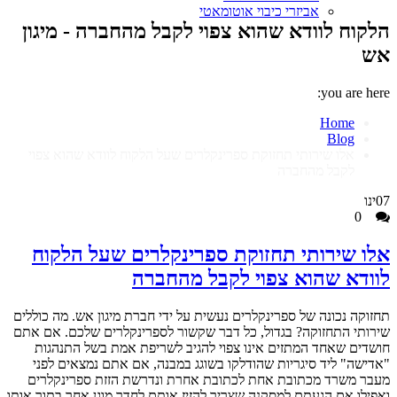
אביזרי כיבוי אוטומאטי
הלקוח לוודא שהוא צפוי לקבל מהחברה - מיגון
אש
you are here:
Home
Blog
אלו שירותי תחזוקת ספרינקלרים שעל הלקוח לוודא שהוא צפוי
לקבל מהחברה
07
ינו
0
אלו שירותי תחזוקת ספרינקלרים שעל הלקוח
לוודא שהוא צפוי לקבל מהחברה
תחזוקה נכונה של ספרינקלרים נעשית על ידי חברת מיגון אש. מה כוללים
שירותי התחזוקה? בגדול, כל דבר שקשור לספרינקלרים שלכם. אם אתם
חושדים שאחד המתזים אינו צפוי להגיב לשריפת אמת בשל התנהגות
"אדישה" ליד סיגריות שהודלקו בשוגג במבנה, אם אתם נמצאים לפני
מעבר משרד מכתובת אחת לכתובת אחרת ונדרשת הזזת ספרינקלרים
ואפילו אם הגעתם למסקנה שצריך להזיז אותם לחדר מוגן אחר בתוך אותו