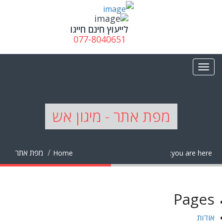
לייעוץ חינם חייגו
077-8040651
מפת אתר - מיגון אש
מפת אתר
Home
you are here:
Pages
אודות