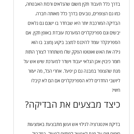
בדרך כלל תעבוד תקין משום שהגלאים ורכזת האבטחה,
כמו גם הצופרים, נובעים בדרך כלל מאותה חברה.
הבדיקה המורכבת יותר היא שבחדר בו ישנם גם גלאים
יבשים וגם ספרינקלרים המערכת עובדת באופן תקין. אם
הספרינקלר עומד להיכנס למצב ביקוע (מצב בו הוא
גילה את האש ואוטוטו הפקק שלו משתחרר לצורך התזת
חומר כיבוי) אכן הגלאי יעבוד וישדר למערכת שיש אש על
מנת שהצופר במבנה גם כן יפעל. אחרי הכל, מה יעזור
ליושבי החדרים ללא הספרינקלרים אם הם לא קיבלו
חיווי?
כיצד מבצעים את הבדיקה?
בדיקת אינטגרציה לגילוי אש ועשן מתבצעת באמצעות
חימום יזום על מנת לאפשר למתזים לפעול. במקביל,