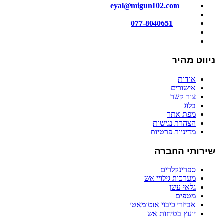
מייל:
eyal@migun102.com
טלפון:
077-8040651
כתובתנו: הכישור 51, חולון
ניווט מהיר
אודות
אישורים
צור קשר
בלוג
מפת אתר
הצהרת נגישות
מדיניות פרטיות
שירותי החברה
ספרינקלרים
מערכות גילויי אש
גלאי עשן
מטפים
אביזרי כיבוי אוטומאטי
יועץ בטיחות אש