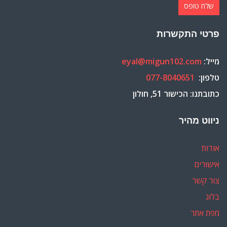
פרטי התקשרות
מייל:
eyal@migun102.com
טלפון:
077-8040651
כתובתנו: הכישור 51, חולון
ניווט מהיר
אודות
אישורים
צור קשר
בלוג
מפת אתר