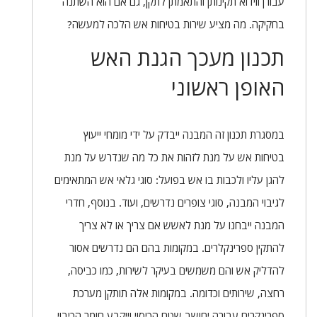
עבורן ווידוא תקינותן והתאמתן לתקן, גם אם הוא השתנה
בחקיקה. מה מציע שירות בטיחות אש הלכה למעשה?
תכנון מעכך הגנת האש
האופן ראשוני
במסגרת תכנון זה המבנה ייבדק על ידי מומחי ייעוץ
בטיחות אש על מנת לזהות את כל מה שנדרש על מנת
להגן עליו ולכבות בו אש בפועל: סוגי גלאי אש המתאימים
לגיבוי המבנה, סוגי צופרים נדרשים, ועוד. בנוסף, חדרי
המבנה ייבחנו על מנת לאשש אם צריך או לא צריך
להתקין ספרינקלרים. במקומות בהם הם נדרשים אסור
להדליק אש והם משמשים בעיקר לשירות, כמו כביסה,
רחצה, שירותים וכדומה. במקומות אלה תותקן מערכת
ספרינקרים עבורה יחושב שטח הכיסוי וייקבע חומר הכיבוי