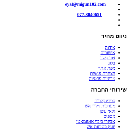
מייל:
eyal@migun102.com
טלפון:
077-8040651
כתובתנו: הכישור 51, חולון
ניווט מהיר
אודות
אישורים
צור קשר
בלוג
מפת אתר
הצהרת נגישות
מדיניות פרטיות
שירותי החברה
ספרינקלרים
מערכות גילויי אש
גלאי עשן
מטפים
אביזרי כיבוי אוטומאטי
יועץ בטיחות אש