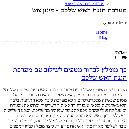
אביזרי כיבוי אוטומאטי
מערכת הגנת האש שלכם - מיגון אש
you are here:
Home
Blog
כך מומלץ לבחור מטפים לשילוב עם מערכת הגנת האש שלכם
20
דצמ
0
כך מומלץ לבחור מטפים לשילוב עם מערכת
הגנת האש שלכם
מתי נדרשים מטפים לשילוב עם מערכת הגנת האש הפנים-מבנית שלכם?
בכל מצב בו מותקנת רכזת מיגון אש משולבת גלאים וצופרים. מדוע?
משום שבשונה מספרינקלרים זו לא מערכת כיבוי אלא התרעות בלבד.
היא משתמשת בגלאי אינפרה-רד לאיתור השריפות וכתוצאה מסגירת
המעגל החשמלי שלהם מפעילה צופר שמזהיר מהשריפה. הצלע השלישית
במשולש מיגון האש היא מענה ההגנה הפיזי, וכאן נכנסים לתוקפם
המטפים, ובחדרים מאד גדולים, בגודל של אולמות ענק, גם צינור גלגלון
כיבוי לשליפה מארון מיגון אש אדום ייעודי. כיצד מומלץ לבחור מטפים