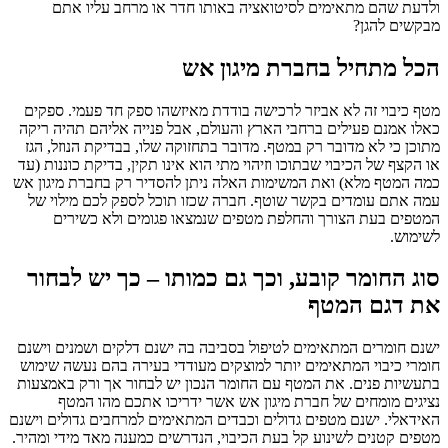
ולדעת שהם מתאימים לסיטואציה באותו חדר או מרחב עליו אתם
מבקשים להגן?
הכל מתחיל בחברת מיגון אש
מטף כיבוי זה לא אביזר לרכישה בודדת מאיזשהו ספק חד פעמי. ספקים
כאלו אמנם פעילים ברחבי הארץ והעולם, אבל פנייה אליהם תהיה ריקה
מתוכן כי לא מדובר רק במטף. מדובר בתחזוקה שלו, בבדיקת הנוזל, הגז
או הקצף של הכיבוי שבתוכו וזיהוי מתי הוא אינו תקין, בדיקת כוננות (עד
כמה המטף מלא) ואת המשימות האלה ניתן להסדיר רק בחברת מיגון אש
עמה אתם עומדים בקשר שוטף. חברה שכזו תוכל לספק לכם מילוי של
המטפים בעת הצורך והחלפת מטפים שנמצאו פגומים ולא כשירים
לשימוש.
סוג החומר קובע, וכך גם כמותו – כך יש לבחור
את דגם המטף
ישנם חומרים המתאימים לטיפול בסביבה בה ישנם דלקים ושמנים וישנם
חומרי כיבוי המתאימים יותר למוצקים מעודדי בעירה בהם נעשה שימוש
בתעשיות פנים. את המטף עם החומר הנכון יש לבחור אך ורק באמצעות
נציגים מומחים של חברת מיגון אש אשר ידריכו אתכם מהו המטף
האידאלי. ישנם מטפים גדולים וכבדים המתאימים למרחבים גדולים וישנם
מטפים קטנים לשינוע קל בעת הכיבוי, הנדרשים כמענה מאד מידי ומהיר.