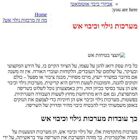
אביזרי כיבוי אוטומאטי
you are here:
Home
מה זה מרכזות גילוי אש?
מערכות גילוי וכיבוי אש
גילוי וכיבוי אש
כל בית עסק דואג להגן על עצמו, על הציוד הקיים בו, על הידע המקצועי
ובעיקר, על שלומם של העובדים, הלקוחות ועוברי האורח. אין זה משנה
אם מדובר במשרד ייעוץ, מרכז מסחרי, מבנה ציבור או מפעל – כולם
זקוקים להגנה, והמוכנות לשעת חירום היא קריטית. מערכות גילוי וכיבוי
אש הן צעד בסיסי בכיוון הזה, ורק באמצעותן נוכל לשלוט בשריפה
המתפרצת, גם אם היא מתרחשת מחוץ לשעות העבודה השגרתיות.
בפשטות, מערכות גילוי וכיבוי אש הן חיוניות כדי לצמצם את הנזקים
באופן משמעותי וכדי להבטיח כיבוי מהיר ומדויק של השריפה.
כך עובדות מערכות גילוי וכיבוי אש
מערכות מתקדמות אלו, של גילוי וכיבוי אש, הן מערכות הנשענות על
בקרה אלקטרונית. כך מזהה המערכת את השריפה עוד בראשיתה, על ידי