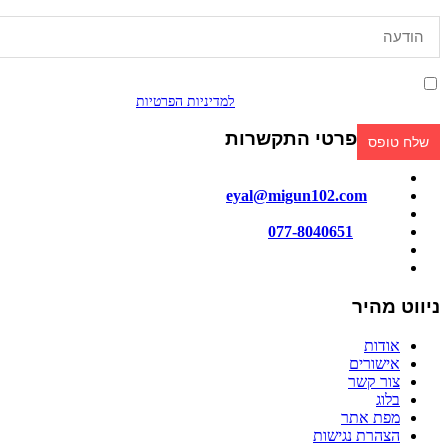
אני מאשר/ת קבלת פניות ומידע שיווקי בכל אמצעי דיוור. ידוע לי שאוכל
לבטל בכל עת, והשימוש בפרטיי כפוף
למדיניות הפרטיות
.
פרטי התקשרות
מייל:
eyal@migun102.com
טלפון:
077-8040651
כתובתנו: הכישור 51, חולון
ניווט מהיר
אודות
אישורים
צור קשר
בלוג
מפת אתר
הצהרת נגישות