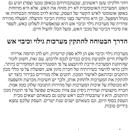
זיהוי חלקיקי עשן ראשונים, שבעקבותיהם (באופן טבעי וצפוי) תגיע גם
האש. המערכת האוטומטית לא רק מזהה את האש, אלא היא מדווחת
באופן אוטומטי לאיש הקשר של העסק, שהוא לרוב מומחה הבטיחות או
מנהל המפעל, וכן היא מתריעה בפני כוחות הכיבוי וההצלה. הפעלה מהירה
ומידית של מערכות גילוי וכיבוי אש היא שמאפשרת לשלוט באש, לשפר
את סיכויי הכיבוי של מכבי האש, ומעל הכל: להציל חיים.
הדרך הבטוחה להתקין מערכות גילוי וכיבוי אש
מערכות גילוי וכיבוי אש הן ללא ספק קריטיות, ויש להן תרומה אדירה
להצלת חיים ולמניעת נזקים כבדים לנכס ולרכוש. עם זאת, חשוב לזכור
שהתקנת המערכת חייבת להתבצע על פי הסטנדרטים המחמירים ביותר,
ולכן כדאי להיעזר בשירותיה של חברת מיגון אש, הפועלת על פי כללי מכון
התקנים ובהתאם לאישור המכון. תקנים אלה מגדירים בבירור כיצד יש
להתקין את המערכות ולתחזק אותן, ולכך יש חשיבות מכרעת והשפעה
לא מבוטלת על איכות המערכות ועל מהירות התגובה שלהן בזמן אמת.
חברה מקצועית ועתירת ניסיון עם צוות טכנאים שפועל על פי תקנות מכון
התקנים, היא זו שתבטיח לכם ראש שקט גם כשאתם יוצאים מבית
העסק בסוף היום, וגם כשאתם ישנים שנת ישרים. העסק שלכם נמצא
בידיים טובות.