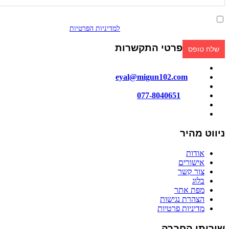
אני מאשר/ת קבלת פניות ומידע שיווקי בכל אמצעי דיוור. ידוע לי שאוכל
לבטל בכל עת, והשימוש בפרטיי כפוף
למדיניות הפרטיות
.
פרטי התקשרות
מייל:
eyal@migun102.com
טלפון:
077-8040651
כתובתנו: הכישור 51, חולון
ניווט מהיר
אודות
אישורים
צור קשר
בלוג
מפת אתר
הצהרת נגישות
מדיניות פרטיות
שירותי החברה