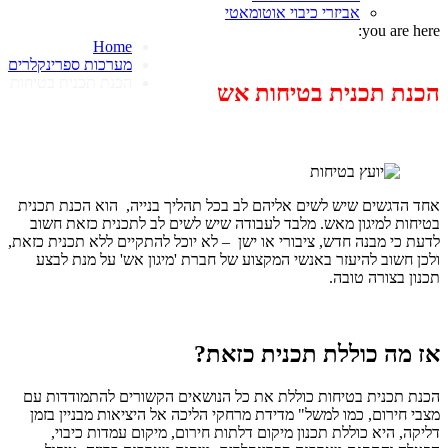
אביזרי כיבוי אוטומאטי
you are here:
Home
מערכות ספרינקלרים
הכנת תכנית בטיחות
הכנת תכנית בטיחות אש
אחד הדגשים שיש לשים אליהם לב בכל תהליך בנייה, הוא הכנת תכנית
בטיחות למיגון מאש. מלבד לעבודה שיש לשים לב לתכנית כזאת חשוב
לדעת כי מבנה חדש, ציבורי או ישן – לא יוכל להתקיים ללא תכנית כזאת,
ולכן חשוב להיעזר באנשי המקצוע של חברת 'מיגון אש' על מנת לבצע
תכנון בצורה טובה.
אז מה כוללת תכנית כזאת?
הכנת תכנית בטיחות כוללת את כל הנושאים הקשורים להתמודדות עם
מצבי חירום, כמו למשל" מדידת מרחקי הליכה אל היציאות מבניין בזמן
דליקה, היא כוללת תכנון מיקום דלתות חירום, מיקום עמדות כיבוי,