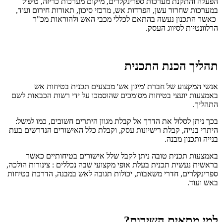
הפעלה והתקנת מערכות ספרינקלרים, מיקום מערכות כריזה, טיפול
במערכות שחרור עשן, הפרדות אש, מרכזי סיכון, תאורות חירום ועוד,
כאשר התכנון נעשה בהתאם לכללי מכבי האש ולהוראות מכ"ר
הרלוונטיות לסיווג העסק.
תהליך הכנת התכנית
אנשי המקצוע של חברת 'מיגון אש' מבצעים תכנית בטיחות אש
באמצעות יועצי בטיחות מסומכים שהוסמכו על ידי רשות הכבאות לשם
התהליך.
בכך ניתן לסלול את הדרך אל קבלת מגוון היתרים חשובים, כמו למשל:
היתרי בנייה, קבלת רישיונות עסק, וקבלת כלל האישורים הנדרשים בעת
בנייה ותכנון מבנה.
באמצעות תכנית טובה ניתן לקבל שלל אישורים בטיחותיים כאשר
בראשית נעשית תכנית בעלת אופי מקצועי שבה נכללים : צינורות הולכה,
ספרינקלרים, חדרי משאבות, יכולות תגובה לאש במבנה, הדרכת בטיחות
באש ועוד.
למי מתאים השירות?