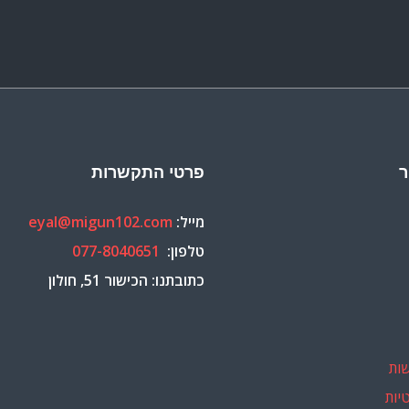
ר
פרטי התקשרות
מייל:
eyal@migun102.com
טלפון:
077-8040651
כתובתנו: הכישור 51, חולון
ות
יות