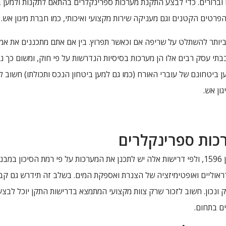
וברורים. כדי לבצע התקנת מערכות ספרינקלרים בהתאם לתקנות ולמען בי
רטים הקטנים וגם מעניקה שירות מקצועי ואיכותי, כמו חברת מיגון אש.
ותר להשתלט על שריפה אם וכאשר תפרוץ. בין אם אתם מתכננים את אמצ
בבתי עסק רבים אלו הן מערכות בסיסיות הנדרשות על פי חוק, ומשום כך 
ביטחונם של עוברי האורח (כמו גם למען ביטחון הנכס ותכולתו) חשוב 
ון אש.
כות ספרינקלרים
התקנת מערכות ספרינקלרים מתבצעת על פי דרישות תקן 1596, ולפי דרישות אלה יש לתכנן את המער
ראוליים ואופטימיזציה של הצנרת ואספקת המים. בשלב זה תידרש גם קבי
ק ונכון. חשוב לזכור שרק צוות מקצועי המתמצא בדרישות התקן יוכל ל
ים בתחום.