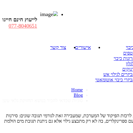
לייעוץ חינם חייגו
077-8040651
יבוי
אישורים
צור קשר
טפים
ונות כיבוי
גלון
נוקים
יזרים לגילוי אש
יזרי כיבוי אוטומאטי
Home
Blog
סוגיות שכדאי להכיר בנושא תחזוקת גלאי עשן
רכזת הפיקוד של המערכת, שמעבירה זאת לגורמי תגובה שונים: סירנות
עם ספרינקלרים, בה לא רק מתבצע גילוי אלא גם ניתנת תגובת מים הולמת