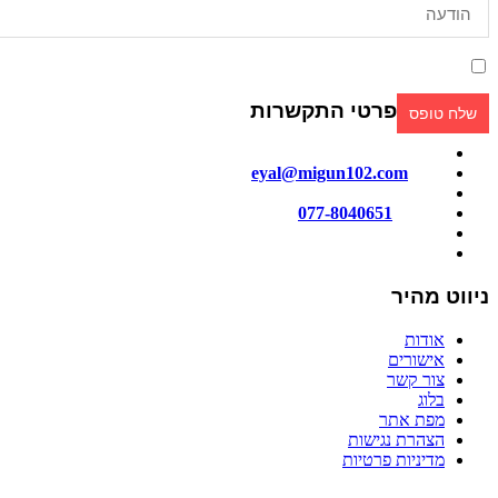
אני מאשר/ת קבלת פניות ומידע שיווקי בכל אמצעי דיוור. ידוע לי שאוכל לבט
פרטי התקשרות
מייל:
eyal@migun102.com
טלפון:
077-8040651
כתובתנו: הכישור 51, חולון
ניווט מהיר
אודות
אישורים
צור קשר
בלוג
מפת אתר
הצהרת נגישות
מדיניות פרטיות