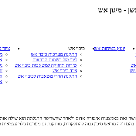
ן - מיגון אש
יועץ בטיחות אש
כיבוי אש
ציוד כ
התקנת מערכות כיבוי אש
מ
ליווי מול רשתות הכבאות
אר
אש
שירות תחזוקה למשאבות כיבוי אש
גל
עשן
ציוד כיבוי אש
זר
התקנת חדרי משאבות לכיבוי אש
אב
אב
עושה זאת באמצעות אינפרה אדום ולאחר שהשריפה התגלתה הוא שולח אות ל
ים בהם זוהה מראש סיכון גבוה להתלקחות, מותקנת גם מערכת גילוי עצמאית 