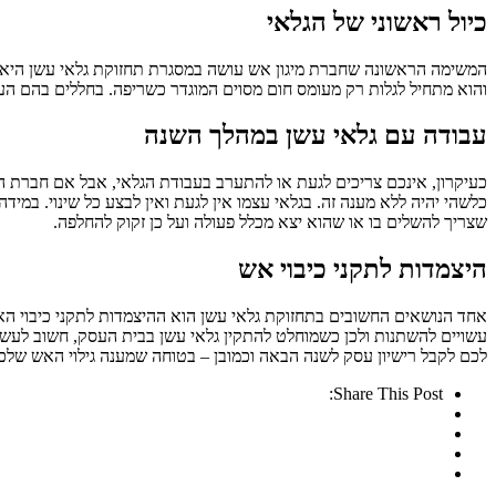
כיול ראשוני של הגלאי
המשימה הראשונה שחברת מיגון אש עושה במסגרת תחזוקת גלאי עשן היא כיו
והוא מתחיל לגלות רק מעומס חום מסוים המוגדר כשריפה. בחללים בהם העיש
עבודה עם גלאי עשן במהלך השנה
כעיקרון, אינכם צריכים לגעת או להתערב בעבודת הגלאי, אבל אם חברת המ
כלשהי יהיה ללא מענה זה. בגלאי עצמו אין לגעת ואין לבצע כל שינוי. במיד
שצריך להשלים בו או שהוא יצא מכלל פעולה ועל כן זקוק להחלפה.
היצמדות לתקני כיבוי אש
אחד הנושאים החשובים בתחזוקת גלאי עשן הוא ההיצמדות לתקני כיבוי הא
עשויים להשתנות ולכן כשמוחלט להתקין גלאי עשן בבית העסק, חשוב לעש
לכם לקבל רישיון עסק לשנה הבאה וכמובן – בטוחה שמענה גילוי האש שלכם
Share This Post: