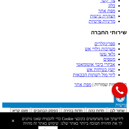
צור קשר
בלוג
מפת אתר
הצהרת נגישות
מדיניות פרטיות
שירותי החברה
ספרינקלרים
מערכות גילויי אש
גלאי עשן
מטפים
אביזרי כיבוי אוטומאטי
יועץ בטיחות אש
ליווי מול רשתות הכבאות
כל הזכויות שמורות |
מפת אתר
נגישות
שחור לבן
חדות כהה
חדות בהירה
הפסק הבהובים
פונט קריא
הדגש קישורים
לידיעתך אנו משתמשים בקובצי Cookie כדי להבטיח שאנו נותנים
×
א
א
א
לך את החוויה הטובה ביותר באתר שלנו. שימוש באתר זה מהווה
הפסק נגישות