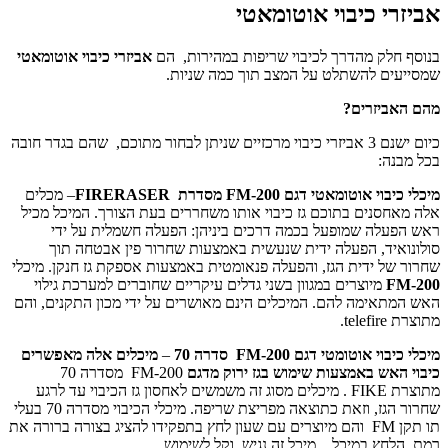
אביזרי כיבוי אוטומאטי
בנוסף חלק מהדרך לכיבוי שריפות במהירות, הם
אביזרי כיבוי אוטומאטי
שמסייעים להשתלט על המצב תוך כמה שניות.
מהם האביזרים?
כיום ישנם 3 אביזרי כיבוי מרכזיים שניתן לבחור מתוכם, שהם בגדר חובה
בכל מבנה:
מיכלי כיבוי אוטומאטי דגם
FM-200
מסדרת
FIRERASER
– מכלים
אלה מאחסנים בתוכם גז כיבוי אותו משחררים בעת הצורך. המיכל מכיל
ראש הפעלה שמופעל בכמה דרכים ביניהן: הפעלה חשמלית על ידי
סולונואיד, הפעלה ידית שנעשית באמצעות שחרור פין אבטחה תוך
שחרור של ידית הגז, והפעלה פנאומטית באמצעות אספקת גז חנקן. מיכלי
FM-200
מיוצרים במגוון בשני גדלים עיקריים שחוברים למערכת גילוי
האש המתאימה להם. המיכלים הינם מאושרים על ידי מכון התקנים, והם
מתוצרת telefire.
מיכלי כיבוי אוטומטי דגם
FM-200
סדרה 70
–
מיכלים אלה מאפשרים
כיבוי האש באמצעות שימוש בגז ירוק מדגם
FM-200 מסדרה 70
מתוצרת FIKE . מיכלים מסוג זה משמשים לאחסון גז הכיבוי עד לרגע
שחרור הגז, וזאת כתוצאה מפריצת שריפה. מיכלי הכיבוי מסדרה 70 בעלי
תו תקן FM והם מיוצרים עם שעון לחץ בתפקידו להציג בצורה ברורה את
רמת הלחץ במיכל. מיכל זה נגיש, וקל לשימוש.