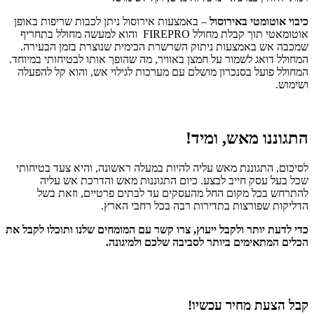
כיבוי אוטומטי באירוסול
– באמצעות אירוסול ניתן לכבות שריפות באופן
אוטומאטי תוך קבלת מחולל FIREPRO והוא למעשה מחולל בתחריף
שמכבה אש באמצעות ניתוק השרשרת הכימית שנוצרת בזמן הבעירה.
המחולל דואג לשמור על חמצן באוויר, מה שהופך אותו לבטיחותי במיוחד.
המחולל פועל בסנכרון מושלם עם מערכות לגילוי אש, והוא קל להפעלה
ושימוש.
התגוננו מאש, ומיד!
לסיכום, התגוננת מאש עליה להיות במעלה ראשונה, והיא צעד בטיחותי
שכל בעל עסק חייב לבצע. כיום התגוננות מאש והדרכת אש עליה
להתרחש בכל מקום החל מהעסקים עד לבתים פרטיים, וזאת בשל
הדליקות שפורצות בתדירות רבה בכל רחבי הארץ.
כדי לדעת יותר ולקבל ייעוץ, צרו קשר עם המומחים שלנו ותוכלו לקבל את
הכלים המתאימים ביותר לסביבה שלכם ולמיגונה.
קבל הצעת מחיר עכשיו!