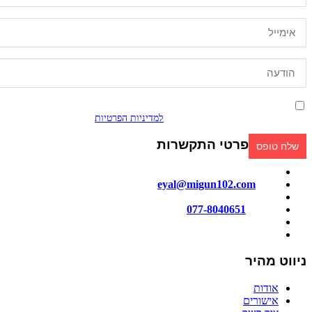
אני מאשר/ת קבלת פניות ומידע שיווקי בכל אמצעי דיוור. ידוע לי שאוכל
לבטל בכל עת, והשימוש בפרטיי כפוף
למדיניות הפרטיות
.
פרטי התקשרות
מייל:
eyal@migun102.com
טלפון:
077-8040651
כתובתנו: הכישור 51, חולון
ניווט מהיר
אודות
אישורים