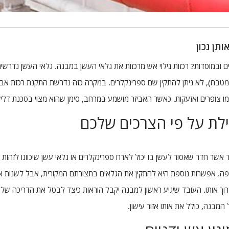
ותן נכון
ם ובמוסדות? רכזות גילוי אש מרכזות את גלאי העשן במבנה. גלאי העשן נדרשי
מטבח), לא ניתן להתקין שם ספרינקלרים. במקרה כזה נדרשת התקנת רכזת אבטח
צופרים ואזעקות. כאשר האביזר מושמע במרחב, סימן שהוא מצוי בסכנת דליק
ילת על פי הצרכים שלכם
אשר חדר שאסור לעשן בו יכול לארח ספרינקלרים או גלאי עשן שיכוונו לזהות כ
ה. אפשרות נוספת היא להתקין את הגלאים בתצורתם המקורית, אבל לשנות את
רוך אותו. העובד שיגיע ראשון למבנה יקבל הוראות כיצד לבטל את הדריכה של א
מבנה, כולל את אותו אזור עישון.