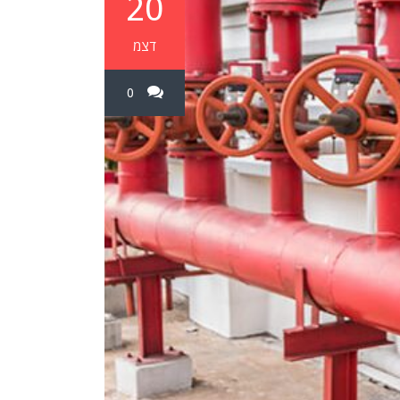
20
דצמ
0