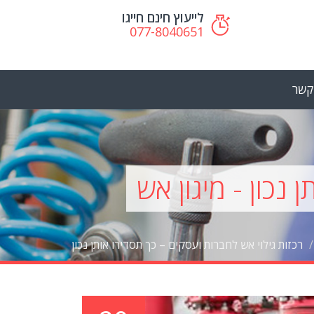
לייעוץ חינם חייגו
077-8040651
קשר
 נכון - מיגון אש
רכזות גילוי אש לחברות ועסקים – כך תסדירו אותן נכון