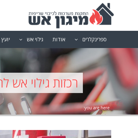
ספרינקלרים
אודות
גילוי אש
יועץ 
רכזות גילוי אש לח
you are here: